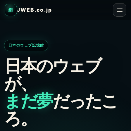
JWEB.co.jp
網
日本のウェブ記憶館
日本のウェブ
が、
まだ夢
だったこ
ろ。