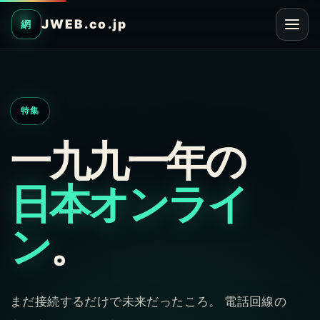
JWEB.co.jp
網
特集
一九九一年の
日本オンライ
ン
。
まだ接続するだけで未来だったころ。 電話回線の