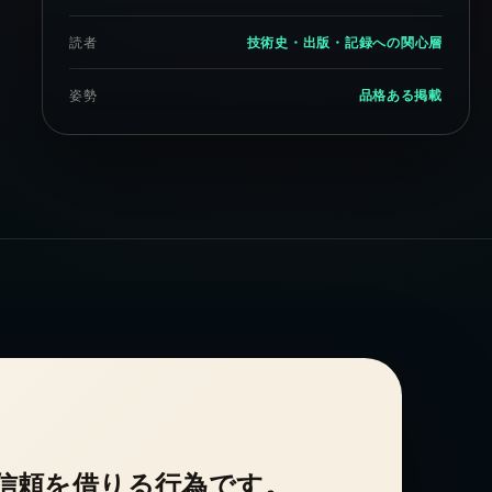
読者
技術史・出版・記録への関心層
姿勢
品格ある掲載
信頼を借りる行為です。