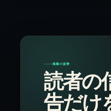
掲載の姿勢
読者の
告だけ