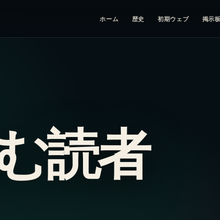
ホーム
歴史
初期ウェブ
掲示
む読者