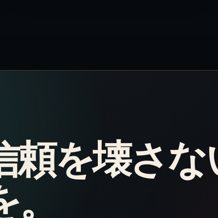
信頼を壊さな
を。