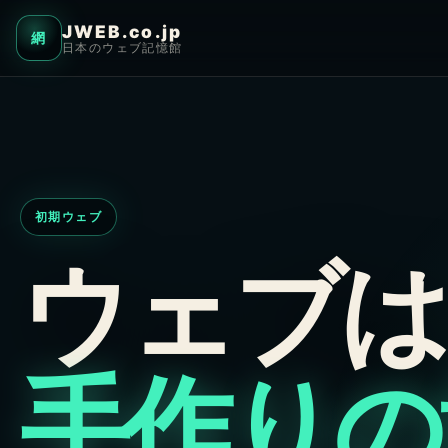
JWEB.co.jp
網
日本のウェブ記憶館
初期ウェブ
ウェブは
手作りの