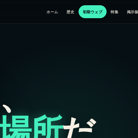
ホーム
歴史
初期ウェブ
特集
掲示
、
場所
だ